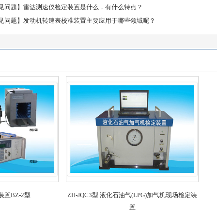
见问题】
雷达测速仪检定装置是什么，有什么特点？
见问题】
发动机转速表校准装置主要应用于哪些领域呢？
置BZ-2型
ZH-JQC3型 液化石油气(LPG)加气机现场检定装
置