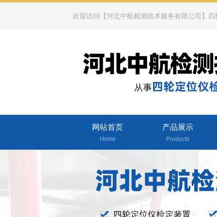
欢迎访问【河北中航检测技术服务有限公司】四轮
网站首页
产品展示
Home
Products