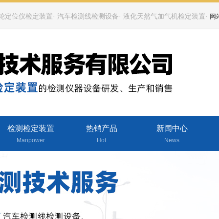
定位仪检定装置· 汽车检测线检测设备· 液化天然气加气机检定装置·
网
检测检定装置
热销产品
新闻中心
Manpower
Hot
News