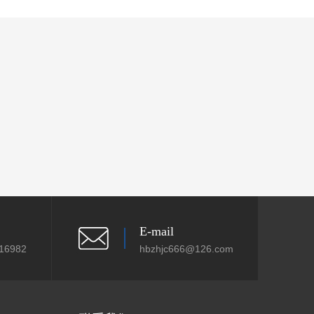
E-mail
116982
hbzhjc666@126.com